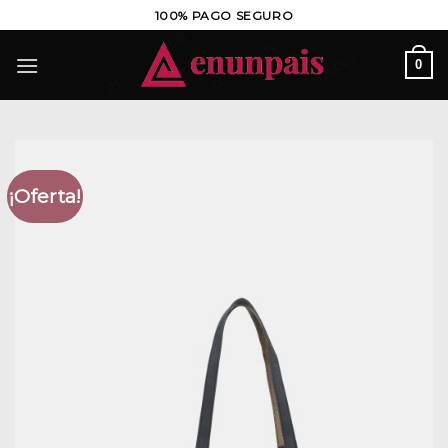
Saltar
100% PAGO SEGURO
al
contenido
0
¡Oferta!