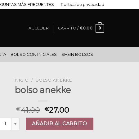
GUNTAS MÁS FRECUENTES
Política de privacidad
0
ACCEDER
CARRITO /
€
0.00
STA
BOLSO CON INICIALES
SHEIN BOLSOS
INICIO
/
BOLSO ANEKKE
bolso anekke
41.00
27.00
€
€
so anekke cantidad
AÑADIR AL CARRITO