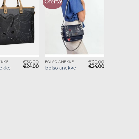
¡Oferta!
€
36.00
€
36.00
EKKE
BOLSO ANEKKE
€
24.00
€
24.00
nekke
bolso anekke