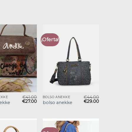
¡Oferta!
€
41.00
€
44.00
EKKE
BOLSO ANEKKE
€
27.00
€
29.00
nekke
bolso anekke