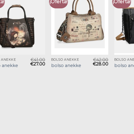
a!
¡Oferta!
¡Oferta!
€
41.00
€
42.00
 ANEKKE
BOLSO ANEKKE
BOLSO AN
€
27.00
€
28.00
o anekke
bolso anekke
bolso a