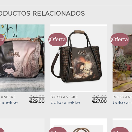
ODUCTOS RELACIONADOS
a!
¡Oferta!
¡Oferta!
€
44.00
€
41.00
 ANEKKE
BOLSO ANEKKE
BOLSO AN
€
29.00
€
27.00
o anekke
bolso anekke
bolso a