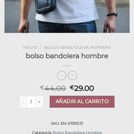
INICIO
/
BOLSO BANDOLERA HOMBRE
bolso bandolera hombre
44.00
29.00
€
€
bolso bandolera hombre cantidad
AÑADIR AL CARRITO
SKU:
EN-01551031
Categoría:
Bolso Bandolera Hombre