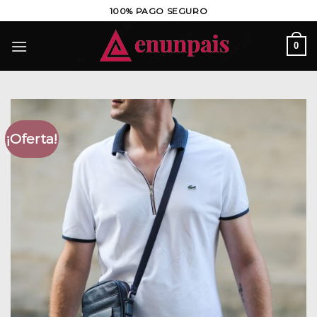
Saltar
100% PAGO SEGURO
al
contenido
0
¡Oferta!