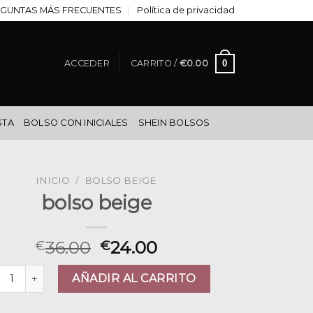
GUNTAS MÁS FRECUENTES
Política de privacidad
0
ACCEDER
CARRITO /
€
0.00
STA
BOLSO CON INICIALES
SHEIN BOLSOS
INICIO
/
BOLSO BEIGE
bolso beige
36.00
24.00
€
€
so beige cantidad
AÑADIR AL CARRITO