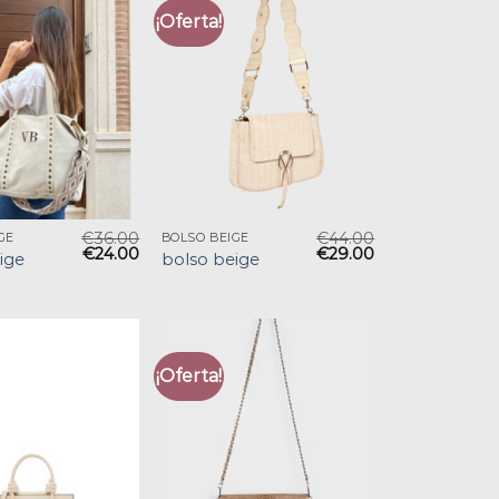
¡Oferta!
€
36.00
€
44.00
GE
BOLSO BEIGE
€
24.00
€
29.00
ige
bolso beige
¡Oferta!