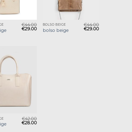
€
44.00
€
44.00
GE
BOLSO BEIGE
€
29.00
€
29.00
ige
bolso beige
€
42.00
GE
€
28.00
ige