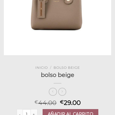
INICIO
/
BOLSO BEIGE
bolso beige
44.00
29.00
€
€
bolso beige cantidad
AÑADIR AL CARRITO