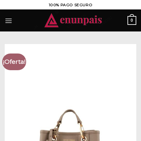
Saltar
100% PAGO SEGURO
al
contenido
0
¡Oferta!