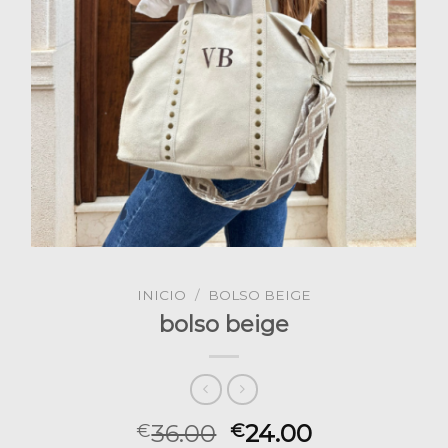
INICIO
/
BOLSO BEIGE
bolso beige
36.00
24.00
€
€