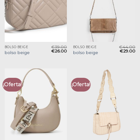
€
39.00
€
44.00
BOLSO BEIGE
BOLSO BEIGE
€
26.00
€
29.00
bolso beige
bolso beige
¡Oferta!
¡Oferta!