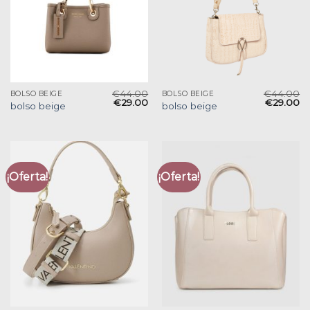
€
44.00
€
44.00
BOLSO BEIGE
BOLSO BEIGE
€
29.00
€
29.00
bolso beige
bolso beige
¡Oferta!
¡Oferta!