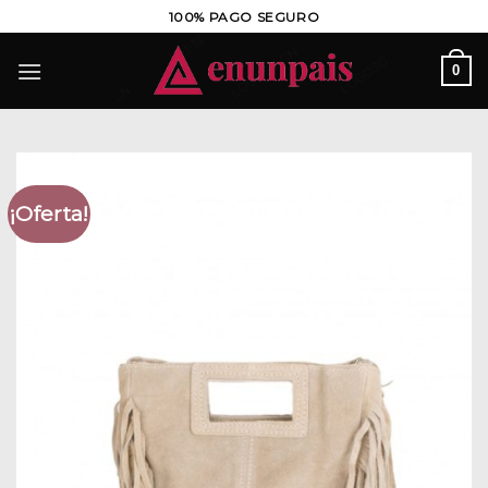
Saltar
100% PAGO SEGURO
al
contenido
0
¡Oferta!