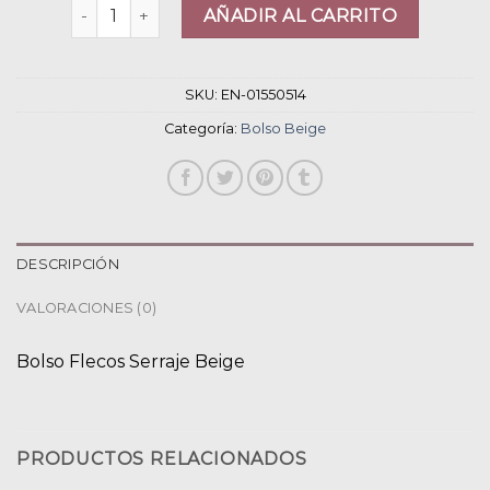
bolso beige cantidad
AÑADIR AL CARRITO
SKU:
EN-01550514
Categoría:
Bolso Beige
DESCRIPCIÓN
VALORACIONES (0)
Bolso Flecos Serraje Beige
PRODUCTOS RELACIONADOS