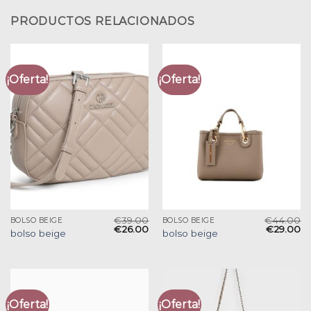
PRODUCTOS RELACIONADOS
¡Oferta!
¡Oferta!
€
39.00
€
44.00
BOLSO BEIGE
BOLSO BEIGE
€
26.00
€
29.00
bolso beige
bolso beige
¡Oferta!
¡Oferta!