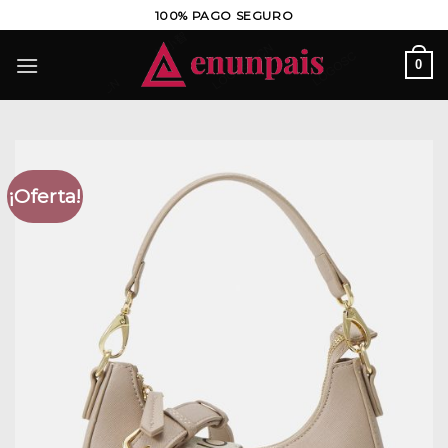
Saltar
100% PAGO SEGURO
al
contenido
0
¡Oferta!