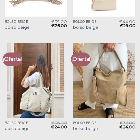
€
39.00
€
44.00
BOLSO BEIGE
BOLSO BEIGE
€
26.00
€
29.00
bolso beige
bolso beige
¡Oferta!
¡Oferta!
€
36.00
€
36.00
BOLSO BEIGE
BOLSO BEIGE
€
24.00
€
24.00
bolso beige
bolso beige