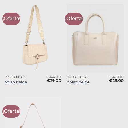
¡Oferta!
¡Oferta!
€
44.00
€
42.00
BOLSO BEIGE
BOLSO BEIGE
€
29.00
€
28.00
bolso beige
bolso beige
¡Oferta!