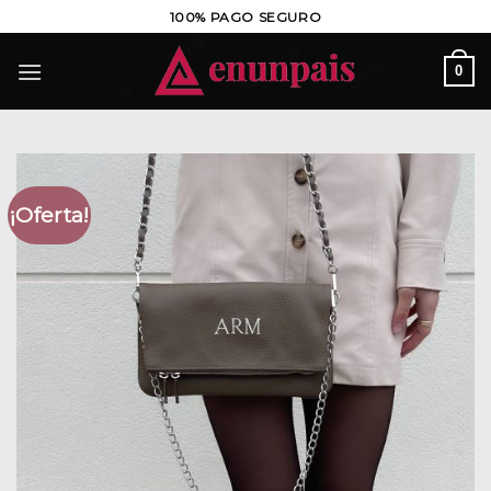
Saltar
100% PAGO SEGURO
al
contenido
0
¡Oferta!