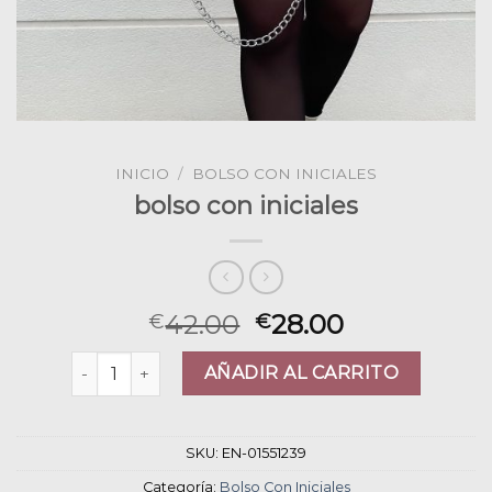
INICIO
/
BOLSO CON INICIALES
bolso con iniciales
42.00
28.00
€
€
bolso con iniciales cantidad
AÑADIR AL CARRITO
SKU:
EN-01551239
Categoría:
Bolso Con Iniciales