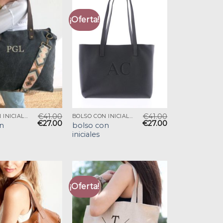
¡Oferta!
€
41.00
€
41.00
BOLSO CON INICIALES
BOLSO CON INICIALES
€
27.00
€
27.00
n
bolso con
iniciales
¡Oferta!