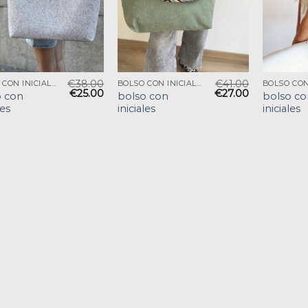
€
38.00
€
41.00
BOLSO CON INICIALES
BOLSO CON INICIALES
€
25.00
€
27.00
o con
bolso con
bolso co
les
iniciales
iniciales