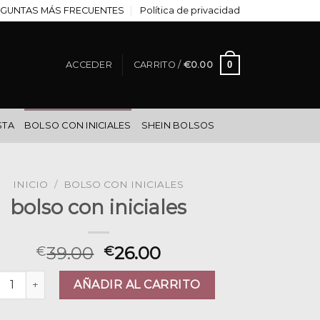
GUNTAS MÁS FRECUENTES
Política de privacidad
0
ACCEDER
CARRITO /
€
0.00
STA
BOLSO CON INICIALES
SHEIN BOLSOS
INICIO
/
BOLSO CON INICIALES
bolso con iniciales
39.00
26.00
€
€
so con iniciales cantidad
AÑADIR AL CARRITO