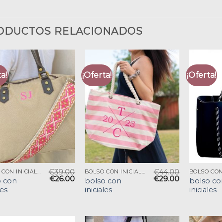
ODUCTOS RELACIONADOS
a!
¡Oferta!
¡Oferta!
€
39.00
€
44.00
BOLSO CON INICIALES
BOLSO CON INICIALES
€
26.00
€
29.00
o con
bolso con
bolso co
les
iniciales
iniciales