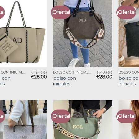
a!
¡Oferta!
¡Oferta!
€
42.00
€
42.00
BOLSO CON INICIALES
BOLSO CON INICIALES
€
28.00
€
28.00
o con
bolso con
bolso co
les
iniciales
iniciales
a!
¡Oferta!
¡Oferta!