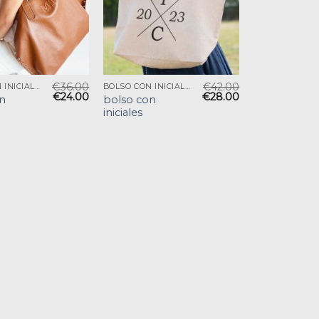
€
36.00
€
42.00
BOLSO CON INICIALES
BOLSO CON INICIALES
€
24.00
€
28.00
n
bolso con
iniciales