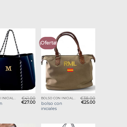
¡Oferta!
€
41.00
€
38.00
BOLSO CON INICIALES
BOLSO CON INICIALES
€
27.00
€
25.00
n
bolso con
iniciales