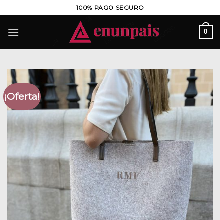
Saltar
100% PAGO SEGURO
al
contenido
0
¡Oferta!