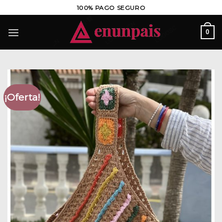
Saltar
100% PAGO SEGURO
al
contenido
0
¡Oferta!