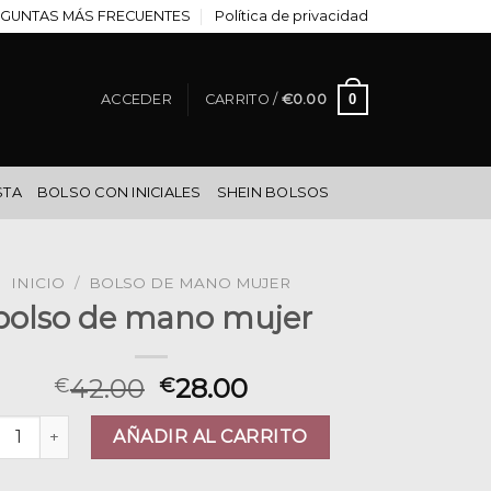
GUNTAS MÁS FRECUENTES
Política de privacidad
0
ACCEDER
CARRITO /
€
0.00
STA
BOLSO CON INICIALES
SHEIN BOLSOS
INICIO
/
BOLSO DE MANO MUJER
bolso de mano mujer
42.00
28.00
€
€
so de mano mujer cantidad
AÑADIR AL CARRITO