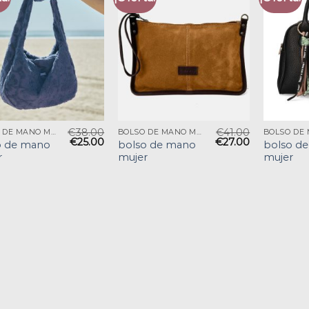
€
38.00
€
41.00
BOLSO DE MANO MUJER
BOLSO DE MANO MUJER
€
25.00
€
27.00
o de mano
bolso de mano
bolso d
r
mujer
mujer