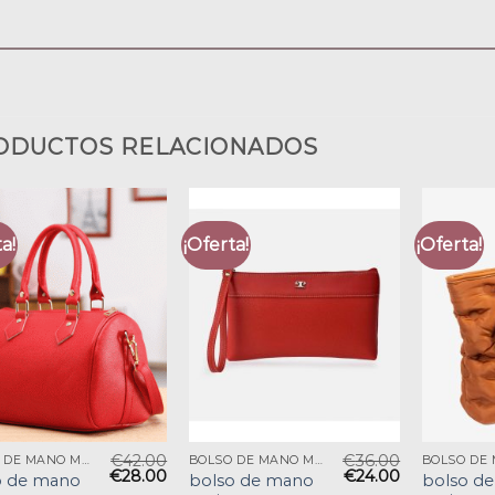
ODUCTOS RELACIONADOS
a!
¡Oferta!
¡Oferta!
€
42.00
€
36.00
BOLSO DE MANO MUJER
BOLSO DE MANO MUJER
€
28.00
€
24.00
o de mano
bolso de mano
bolso d