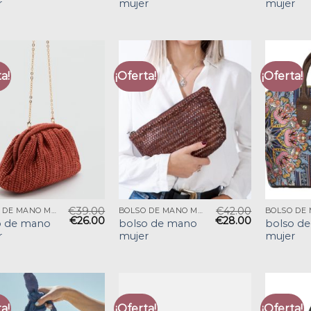
r
mujer
mujer
a!
¡Oferta!
¡Oferta!
€
39.00
€
42.00
BOLSO DE MANO MUJER
BOLSO DE MANO MUJER
€
26.00
€
28.00
o de mano
bolso de mano
bolso d
r
mujer
mujer
a!
¡Oferta!
¡Oferta!