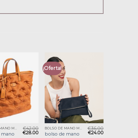
¡Oferta!
€
42.00
€
36.00
BOLSO DE MANO MUJER
BOLSO DE MANO MUJER
€
28.00
€
24.00
e mano
bolso de mano