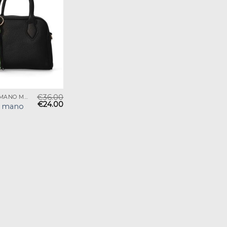
€
36.00
BOLSO DE MANO MUJER
€
24.00
e mano