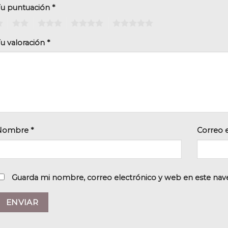
Tu puntuación
*
2
3
4
5
u valoración
*
Nombre
*
Correo 
Guarda mi nombre, correo electrónico y web en este nav