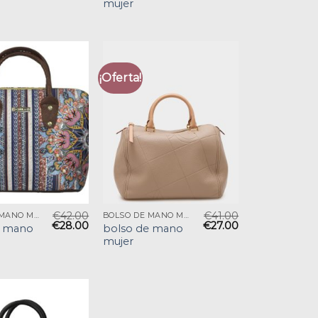
mujer
¡Oferta!
€
42.00
€
41.00
BOLSO DE MANO MUJER
BOLSO DE MANO MUJER
€
28.00
€
27.00
e mano
bolso de mano
mujer