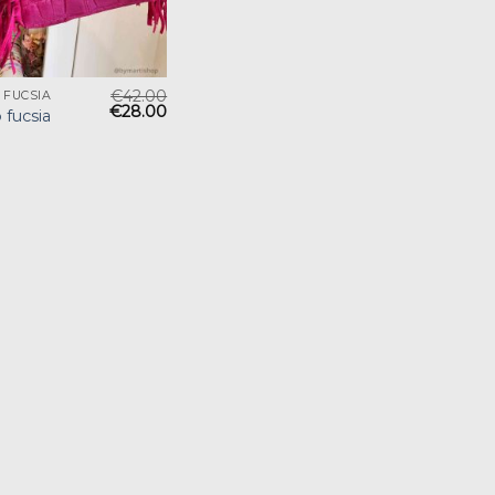
€
42.00
 FUCSIA
€
28.00
 fucsia