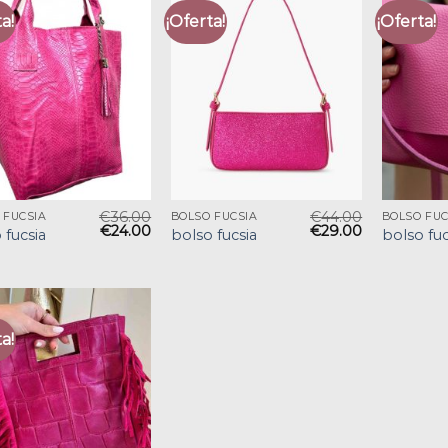
a!
¡Oferta!
¡Oferta!
€
36.00
€
44.00
 FUCSIA
BOLSO FUCSIA
BOLSO FUC
€
24.00
€
29.00
 fucsia
bolso fucsia
bolso fuc
a!