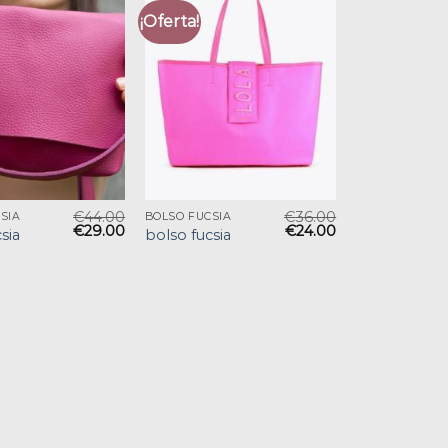
¡Oferta!
€
44.00
€
36.00
SIA
BOLSO FUCSIA
€
29.00
€
24.00
sia
bolso fucsia