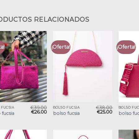
ODUCTOS RELACIONADOS
a!
¡Oferta!
¡Oferta!
€
39.00
€
38.00
 FUCSIA
BOLSO FUCSIA
BOLSO FUC
€
26.00
€
25.00
 fucsia
bolso fucsia
bolso fuc