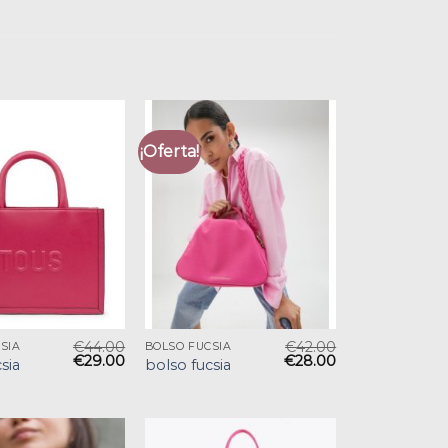
¡Oferta!
€
44.00
€
42.00
SIA
BOLSO FUCSIA
€
29.00
€
28.00
sia
bolso fucsia