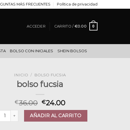
GUNTAS MÁS FRECUENTES
Política de privacidad
0
ACCEDER
CARRITO /
€
0.00
STA
BOLSO CON INICIALES
SHEIN BOLSOS
INICIO
/
BOLSO FUCSIA
bolso fucsia
36.00
24.00
€
€
so fucsia cantidad
AÑADIR AL CARRITO