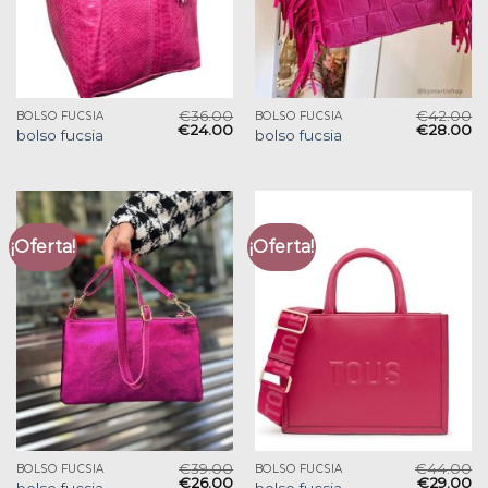
€
36.00
€
42.00
BOLSO FUCSIA
BOLSO FUCSIA
€
24.00
€
28.00
bolso fucsia
bolso fucsia
¡Oferta!
¡Oferta!
€
39.00
€
44.00
BOLSO FUCSIA
BOLSO FUCSIA
€
26.00
€
29.00