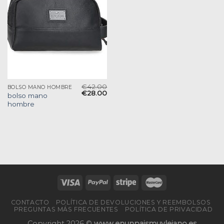
€
42.00
BOLSO MANO HOMBRE
€
28.00
bolso mano
hombre
CONTACTO
POLÍTICA DE DEVOLUCIONES Y REEMBOLSOS
PREGUNTAS MÁS FRECUENTES
POLÍTICA DE PRIVACIDAD
Copyright 2026 ©
www.enunpaismuylejano.es