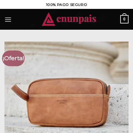
Saltar
100% PAGO SEGURO
al
contenido
0
¡Oferta!