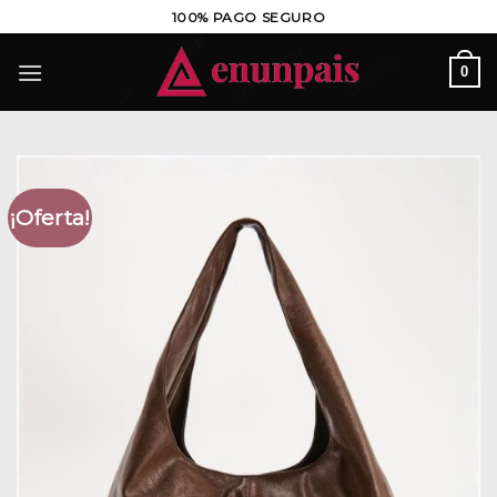
Saltar
100% PAGO SEGURO
al
contenido
0
¡Oferta!