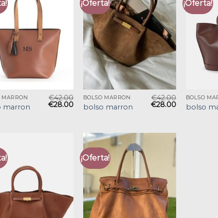
a!
¡Oferta!
¡Oferta!
€
42.00
€
42.00
O MARRON
BOLSO MARRON
BOLSO MA
€
28.00
€
28.00
o marron
bolso marron
bolso m
a!
¡Oferta!