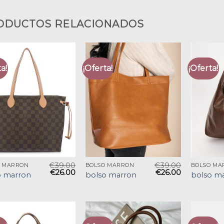
ODUCTOS RELACIONADOS
a!
¡Oferta!
¡Oferta!
€
39.00
€
39.00
O MARRON
BOLSO MARRON
BOLSO MA
€
26.00
€
26.00
o marron
bolso marron
bolso m