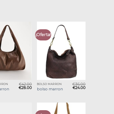
¡Oferta!
€
42.00
€
36.00
RRON
BOLSO MARRON
€
28.00
€
24.00
arron
bolso marron