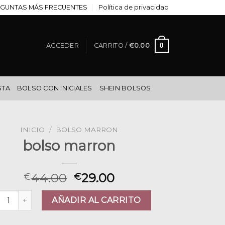
GUNTAS MÁS FRECUENTES
Política de privacidad
0
ACCEDER
CARRITO /
€
0.00
STA
BOLSO CON INICIALES
SHEIN BOLSOS
INICIO
/
BOLSO MARRON
bolso marron
44.00
29.00
€
€
so marron cantidad
AÑADIR AL CARRITO