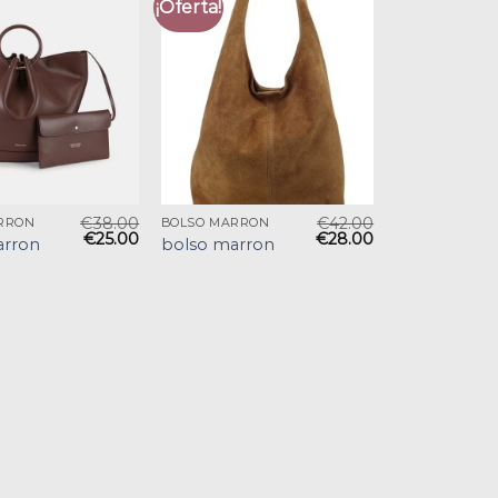
¡Oferta!
€
38.00
€
42.00
RRON
BOLSO MARRON
€
25.00
€
28.00
arron
bolso marron