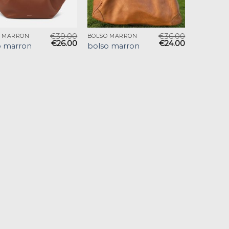
€
39.00
€
36.00
O MARRON
BOLSO MARRON
€
26.00
€
24.00
o marron
bolso marron