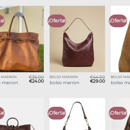
a!
¡Oferta!
¡Oferta!
€
36.00
€
44.00
O MARRON
BOLSO MARRON
BOLSO MA
€
24.00
€
29.00
o marron
bolso marron
bolso m
a!
¡Oferta!
¡Oferta!