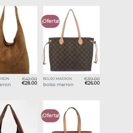
¡Oferta!
€
42.00
€
39.00
RRON
BOLSO MARRON
€
28.00
€
26.00
arron
bolso marron
¡Oferta!