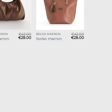
€
42.00
€
42.00
RRON
BOLSO MARRON
€
28.00
€
28.00
arron
bolso marron