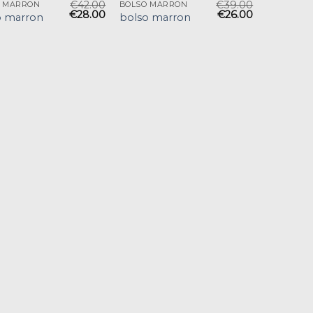
€
42.00
€
39.00
O MARRON
BOLSO MARRON
€
28.00
€
26.00
o marron
bolso marron