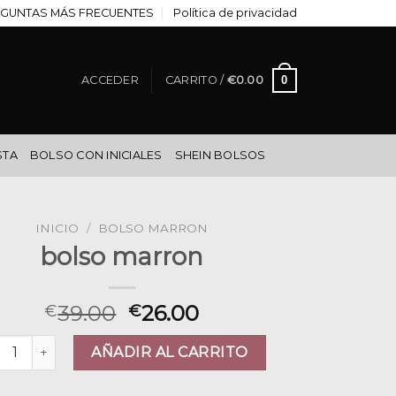
GUNTAS MÁS FRECUENTES
Política de privacidad
0
ACCEDER
CARRITO /
€
0.00
STA
BOLSO CON INICIALES
SHEIN BOLSOS
INICIO
/
BOLSO MARRON
bolso marron
39.00
26.00
€
€
so marron cantidad
AÑADIR AL CARRITO