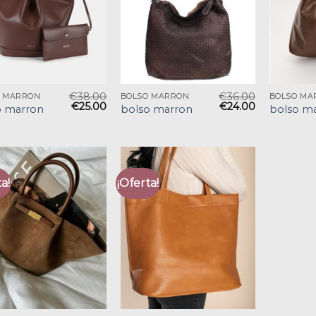
€
38.00
€
36.00
O MARRON
BOLSO MARRON
BOLSO MA
€
25.00
€
24.00
o marron
bolso marron
bolso m
a!
¡Oferta!