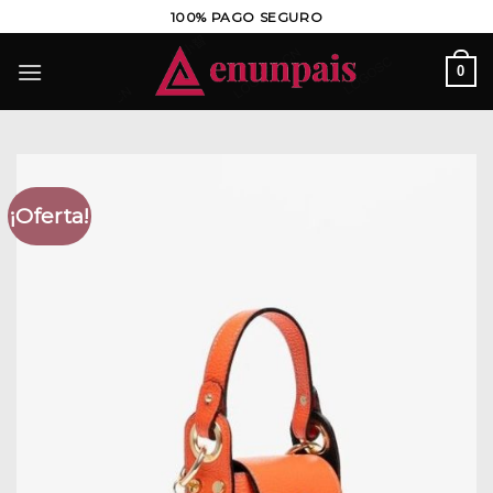
Saltar
100% PAGO SEGURO
al
contenido
0
¡Oferta!