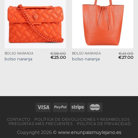
€
38.00
€
41.00
BOLSO NARANJA
BOLSO NARANJA
€
25.00
€
27.00
bolso naranja
bolso naranja
CONTACTO
POLÍTICA DE DEVOLUCIONES Y REEMBOLSOS
PREGUNTAS MÁS FRECUENTES
POLÍTICA DE PRIVACIDAD
Copyright 2026 ©
www.enunpaismuylejano.es