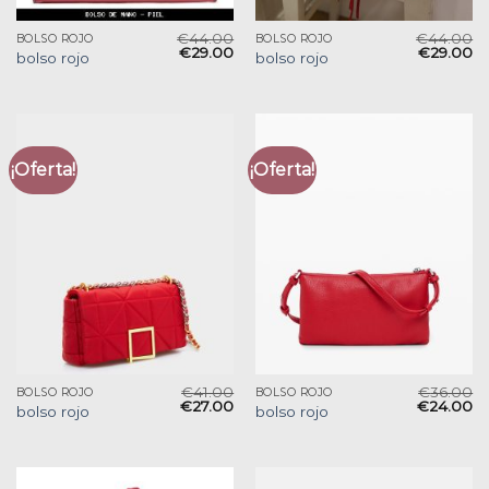
€
44.00
€
44.00
BOLSO ROJO
BOLSO ROJO
€
29.00
€
29.00
bolso rojo
bolso rojo
¡Oferta!
¡Oferta!
€
41.00
€
36.00
BOLSO ROJO
BOLSO ROJO
€
27.00
€
24.00
bolso rojo
bolso rojo