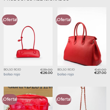
¡Oferta!
¡Oferta!
€
39.00
€
41.00
BOLSO ROJO
BOLSO ROJO
€
26.00
€
27.00
bolso rojo
bolso rojo
¡Oferta!
¡Oferta!