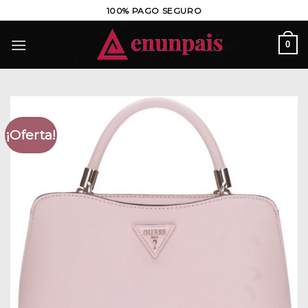
Saltar
100% PAGO SEGURO
al
contenido
0
¡Oferta!