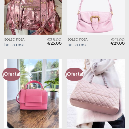
€
38.00
€
41.00
BOLSO ROSA
BOLSO ROSA
€
25.00
€
27.00
bolso rosa
bolso rosa
¡Oferta!
¡Oferta!