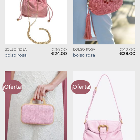
€
36.00
€
42.00
BOLSO ROSA
BOLSO ROSA
€
24.00
€
28.00
bolso rosa
bolso rosa
¡Oferta!
¡Oferta!