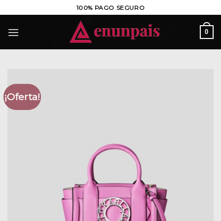
Saltar
100% PAGO SEGURO
al
contenido
0
¡Oferta!