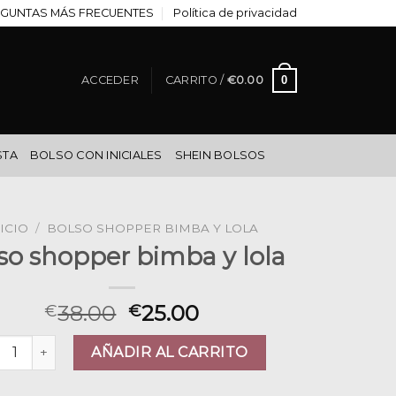
GUNTAS MÁS FRECUENTES
Política de privacidad
0
ACCEDER
CARRITO /
€
0.00
STA
BOLSO CON INICIALES
SHEIN BOLSOS
ICIO
/
BOLSO SHOPPER BIMBA Y LOLA
so shopper bimba y lola
38.00
25.00
€
€
so shopper bimba y lola cantidad
AÑADIR AL CARRITO