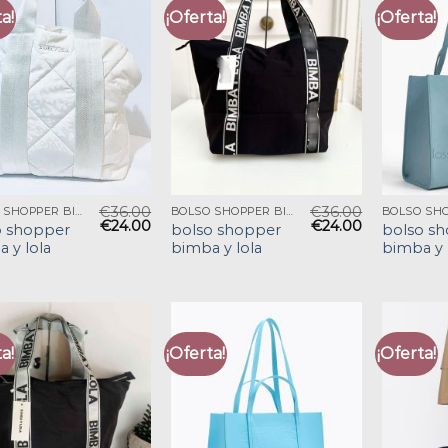
a!
¡Oferta!
¡Oferta!
€
36.00
€
36.00
BOLSO SHOPPER BIMBA Y LOLA
BOLSO SHOPPER BIMBA Y LOLA
€
24.00
€
24.00
o shopper
bolso shopper
bolso s
 y lola
bimba y lola
bimba y 
a!
¡Oferta!
¡Oferta!