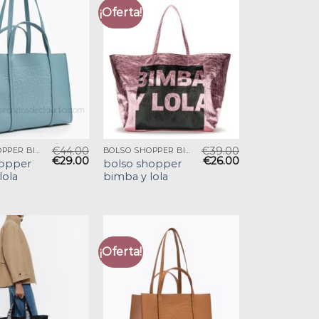
¡Oferta!
€
44.00
€
39.00
BOLSO SHOPPER BIMBA Y LOLA
BOLSO SHOPPER BIMBA Y LOLA
€
29.00
€
26.00
hopper
bolso shopper
lola
bimba y lola
¡Oferta!