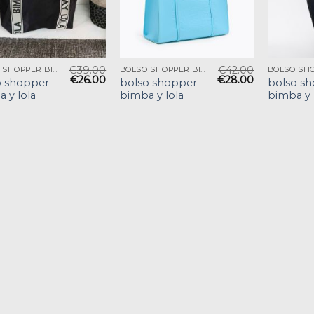
€
39.00
€
42.00
BOLSO SHOPPER BIMBA Y LOLA
BOLSO SHOPPER BIMBA Y LOLA
€
26.00
€
28.00
o shopper
bolso shopper
bolso s
 y lola
bimba y lola
bimba y 