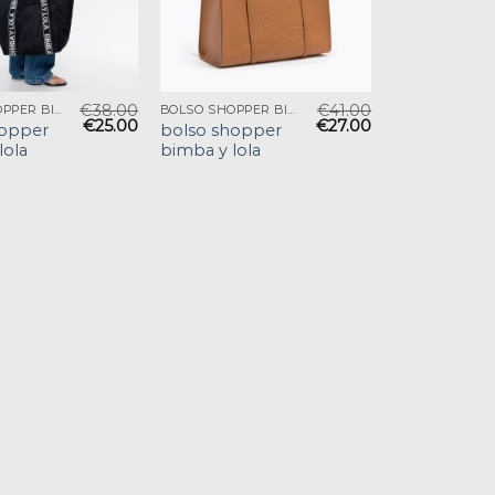
€
38.00
€
41.00
BOLSO SHOPPER BIMBA Y LOLA
BOLSO SHOPPER BIMBA Y LOLA
€
25.00
€
27.00
hopper
bolso shopper
lola
bimba y lola