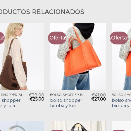
ODUCTOS RELACIONADOS
a!
¡Oferta!
¡Oferta!
€
38.00
€
41.00
BOLSO SHOPPER BIMBA Y LOLA
BOLSO SHOPPER BIMBA Y LOLA
€
25.00
€
27.00
o shopper
bolso shopper
bolso s
 y lola
bimba y lola
bimba y 