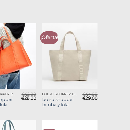
¡Oferta!
€
42.00
€
44.00
BOLSO SHOPPER BIMBA Y LOLA
BOLSO SHOPPER BIMBA Y LOLA
€
28.00
€
29.00
hopper
bolso shopper
lola
bimba y lola