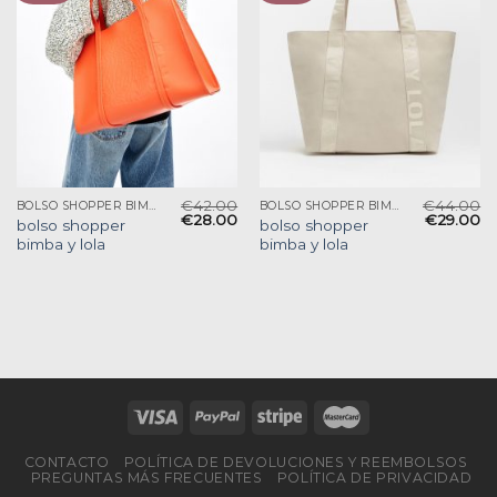
€
42.00
€
44.00
BOLSO SHOPPER BIMBA Y LOLA
BOLSO SHOPPER BIMBA Y LOLA
€
28.00
€
29.00
bolso shopper
bolso shopper
bimba y lola
bimba y lola
CONTACTO
POLÍTICA DE DEVOLUCIONES Y REEMBOLSOS
PREGUNTAS MÁS FRECUENTES
POLÍTICA DE PRIVACIDAD