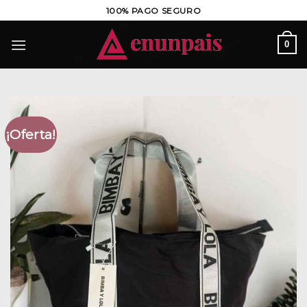
Saltar
100% PAGO SEGURO
al
contenido
0
¡Oferta!