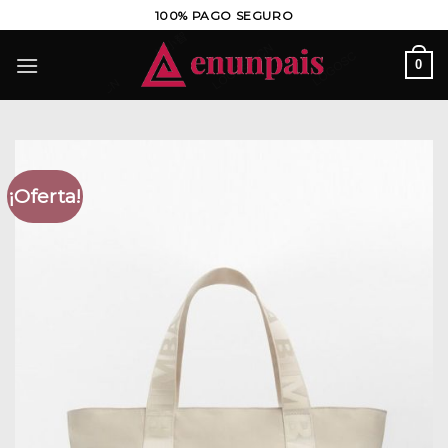
Saltar
100% PAGO SEGURO
al
contenido
0
¡Oferta!