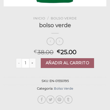
INICIO
/
BOLSO VERDE
bolso verde
38.00
25.00
€
€
bolso verde cantidad
AÑADIR AL CARRITO
SKU:
EN-01550195
Categoría:
Bolso Verde