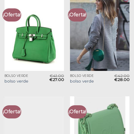
¡Oferta!
¡Oferta!
€
41.00
€
42.00
BOLSO VERDE
BOLSO VERDE
€
27.00
€
28.00
bolso verde
bolso verde
¡Oferta!
¡Oferta!