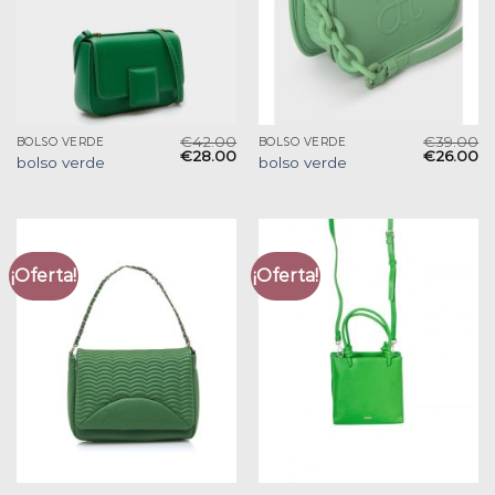
€
42.00
€
39.00
BOLSO VERDE
BOLSO VERDE
€
28.00
€
26.00
bolso verde
bolso verde
¡Oferta!
¡Oferta!