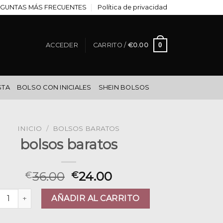
GUNTAS MÁS FRECUENTES
Política de privacidad
0
ACCEDER
CARRITO /
€
0.00
STA
BOLSO CON INICIALES
SHEIN BOLSOS
INICIO
/
BOLSOS BARATOS
bolsos baratos
36.00
24.00
€
€
sos baratos cantidad
AÑADIR AL CARRITO