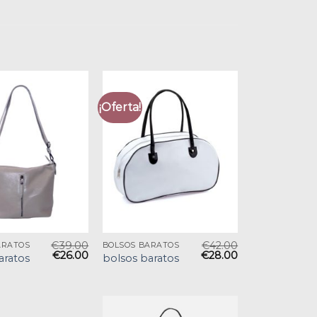
¡Oferta!
€
39.00
€
42.00
ARATOS
BOLSOS BARATOS
€
26.00
€
28.00
aratos
bolsos baratos