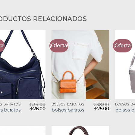
ODUCTOS RELACIONADOS
a!
¡Oferta!
¡Oferta!
€
39.00
€
38.00
S BARATOS
BOLSOS BARATOS
BOLSOS B
€
26.00
€
25.00
s baratos
bolsos baratos
bolsos b