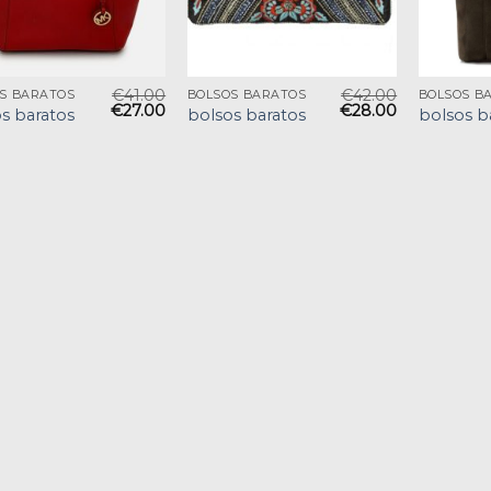
€
41.00
€
42.00
S BARATOS
BOLSOS BARATOS
BOLSOS B
€
27.00
€
28.00
s baratos
bolsos baratos
bolsos b