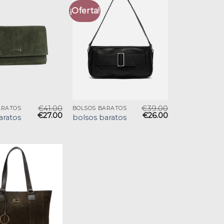
¡Oferta!
€
41.00
€
39.00
ARATOS
BOLSOS BARATOS
€
27.00
€
26.00
aratos
bolsos baratos