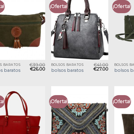
a!
¡Oferta!
¡Oferta!
€
39.00
€
41.00
S BARATOS
BOLSOS BARATOS
BOLSOS B
€
26.00
€
27.00
s baratos
bolsos baratos
bolsos b
a!
¡Oferta!
¡Oferta!