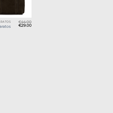
€
44.00
ARATOS
€
29.00
aratos