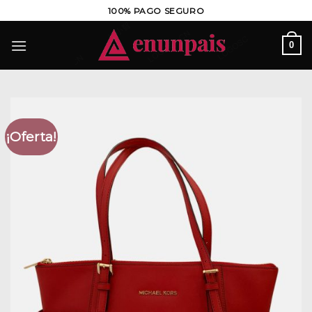
Saltar
100% PAGO SEGURO
al
contenido
0
¡Oferta!