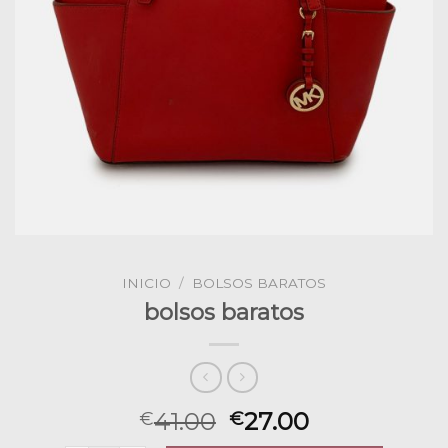
INICIO
/
BOLSOS BARATOS
bolsos baratos
41.00
27.00
€
€