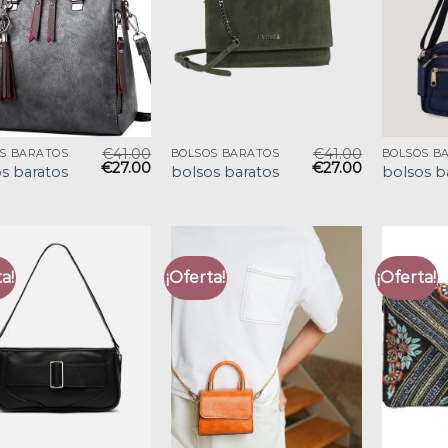
€
41.00
€
41.00
S BARATOS
BOLSOS BARATOS
BOLSOS B
€
27.00
€
27.00
s baratos
bolsos baratos
bolsos b
a!
¡Oferta!
¡Oferta!