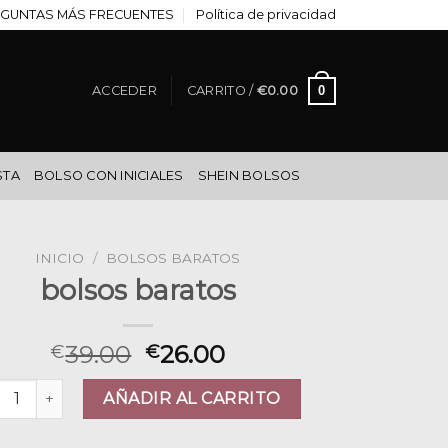
GUNTAS MÁS FRECUENTES
Política de privacidad
0
ACCEDER
CARRITO /
€
0.00
STA
BOLSO CON INICIALES
SHEIN BOLSOS
INICIO
/
BOLSOS BARATOS
bolsos baratos
39.00
26.00
€
€
sos baratos cantidad
AÑADIR AL CARRITO