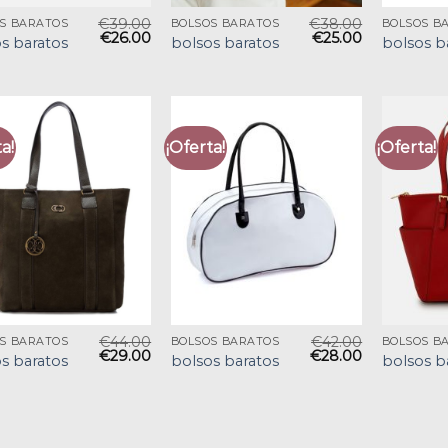
€
39.00
€
38.00
S BARATOS
BOLSOS BARATOS
BOLSOS B
€
26.00
€
25.00
s baratos
bolsos baratos
bolsos b
a!
¡Oferta!
¡Oferta!
€
44.00
€
42.00
S BARATOS
BOLSOS BARATOS
BOLSOS B
€
29.00
€
28.00
s baratos
bolsos baratos
bolsos b