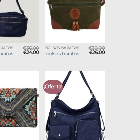
€
36.00
€
39.00
ARATOS
BOLSOS BARATOS
€
24.00
€
26.00
aratos
bolsos baratos
¡Oferta!