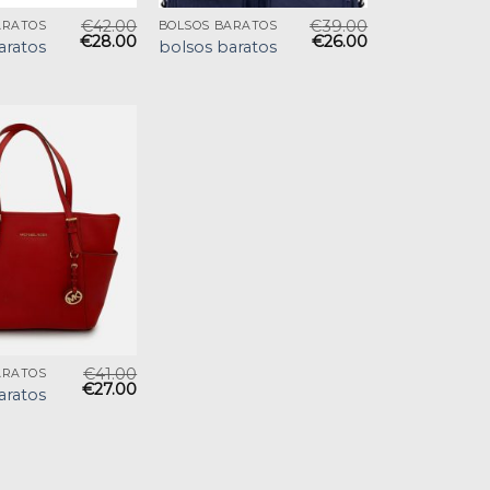
€
42.00
€
39.00
ARATOS
BOLSOS BARATOS
€
28.00
€
26.00
aratos
bolsos baratos
€
41.00
ARATOS
€
27.00
aratos