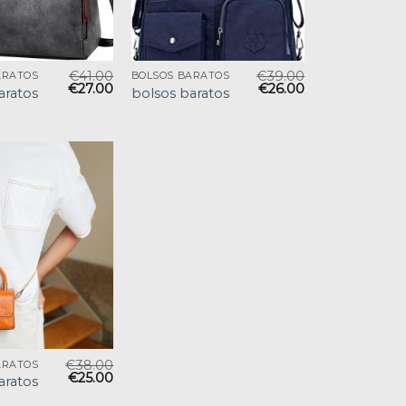
€
41.00
€
39.00
ARATOS
BOLSOS BARATOS
€
27.00
€
26.00
aratos
bolsos baratos
€
38.00
ARATOS
€
25.00
aratos