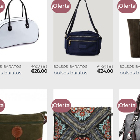
a!
¡Oferta!
¡Oferta!
€
42.00
€
36.00
S BARATOS
BOLSOS BARATOS
BOLSOS B
€
28.00
€
24.00
s baratos
bolsos baratos
bolsos b
a!
¡Oferta!
¡Oferta!