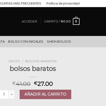
GUNTAS MÁS FRECUENTES
Política de privacidad
0
ACCEDER
CARRITO /
€
0.00
STA
BOLSO CON INICIALES
SHEIN BOLSOS
INICIO
/
BOLSOS BARATOS
bolsos baratos
41.00
27.00
€
€
sos baratos cantidad
AÑADIR AL CARRITO