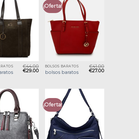
¡Oferta!
€
44.00
€
41.00
ARATOS
BOLSOS BARATOS
€
29.00
€
27.00
aratos
bolsos baratos
¡Oferta!