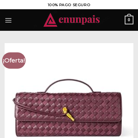
Saltar
100% PAGO SEGURO
al
contenido
0
¡Oferta!