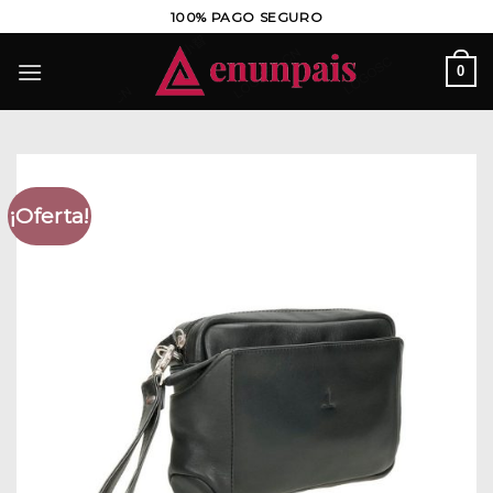
Saltar
100% PAGO SEGURO
al
contenido
0
¡Oferta!