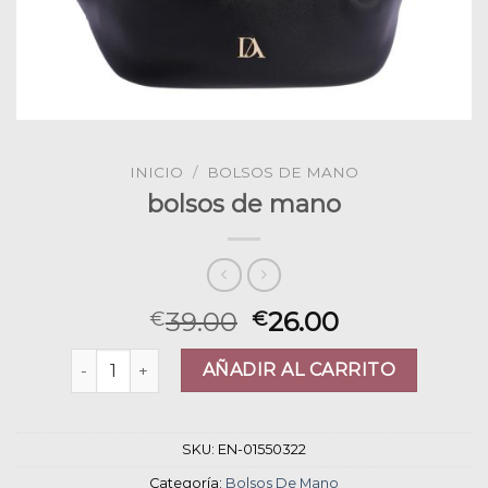
INICIO
/
BOLSOS DE MANO
bolsos de mano
39.00
26.00
€
€
bolsos de mano cantidad
AÑADIR AL CARRITO
SKU:
EN-01550322
Categoría:
Bolsos De Mano