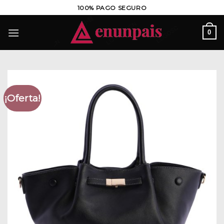
Saltar
100% PAGO SEGURO
al
contenido
0
¡Oferta!