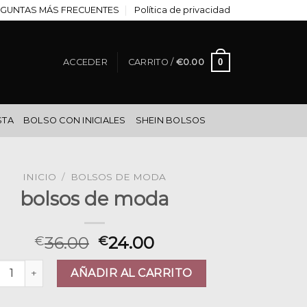
GUNTAS MÁS FRECUENTES
Política de privacidad
0
ACCEDER
CARRITO /
€
0.00
STA
BOLSO CON INICIALES
SHEIN BOLSOS
INICIO
/
BOLSOS DE MODA
bolsos de moda
36.00
24.00
€
€
sos de moda cantidad
AÑADIR AL CARRITO