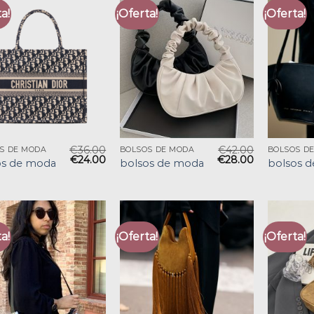
a!
¡Oferta!
¡Oferta!
€
36.00
€
42.00
S DE MODA
BOLSOS DE MODA
BOLSOS D
€
24.00
€
28.00
os de moda
bolsos de moda
bolsos 
a!
¡Oferta!
¡Oferta!