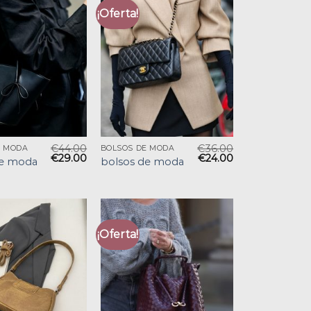
¡Oferta!
€
44.00
€
36.00
E MODA
BOLSOS DE MODA
€
29.00
€
24.00
de moda
bolsos de moda
¡Oferta!