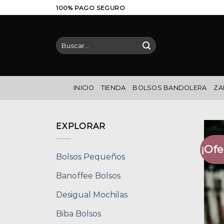
Saltar
100% PAGO SEGURO
al
contenido
Buscar
por:
INICIO
TIENDA
BOLSOS BANDOLERA
ZA
EXPLORAR
¡Ofe
Bolsos Pequeños
Banoffee Bolsos
Desigual Mochilas
Biba Bolsos