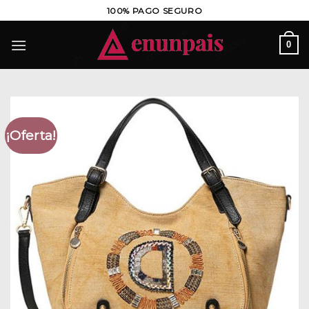
Saltar
100% PAGO SEGURO
al
contenido
0
¡Oferta!