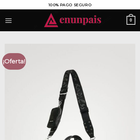
Saltar
100% PAGO SEGURO
al
contenido
0
¡Oferta!