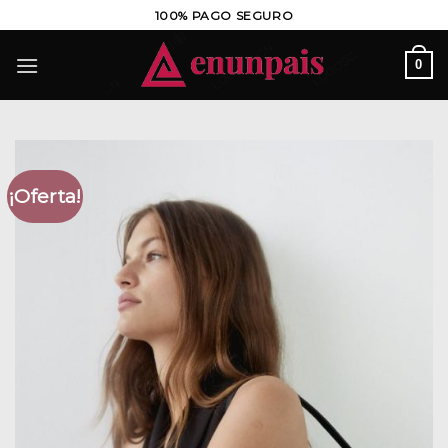
Saltar
100% PAGO SEGURO
al
contenido
0
¡Oferta!