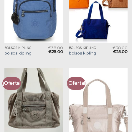
€
38.00
€
38.00
BOLSOS KIPLING
BOLSOS KIPLING
€
25.00
€
25.00
bolsos kipling
bolsos kipling
¡Oferta!
¡Oferta!