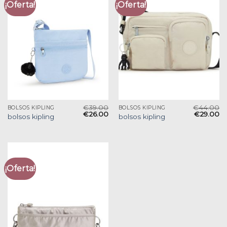
¡Oferta!
¡Oferta!
€
39.00
€
44.00
BOLSOS KIPLING
BOLSOS KIPLING
€
26.00
€
29.00
bolsos kipling
bolsos kipling
¡Oferta!