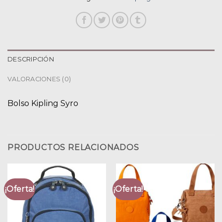
DESCRIPCIÓN
VALORACIONES (0)
Bolso Kipling Syro
PRODUCTOS RELACIONADOS
¡Oferta!
¡Oferta!