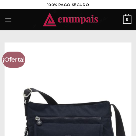
Saltar
100% PAGO SEGURO
al
contenido
0
¡Oferta!