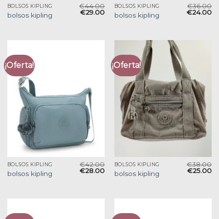
€
44.00
€
36.00
BOLSOS KIPLING
BOLSOS KIPLING
€
29.00
€
24.00
bolsos kipling
bolsos kipling
¡Oferta!
¡Oferta!
€
42.00
€
38.00
BOLSOS KIPLING
BOLSOS KIPLING
€
28.00
€
25.00
bolsos kipling
bolsos kipling