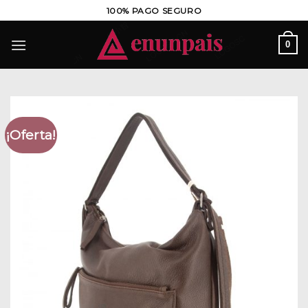
Saltar
100% PAGO SEGURO
al
contenido
0
¡Oferta!