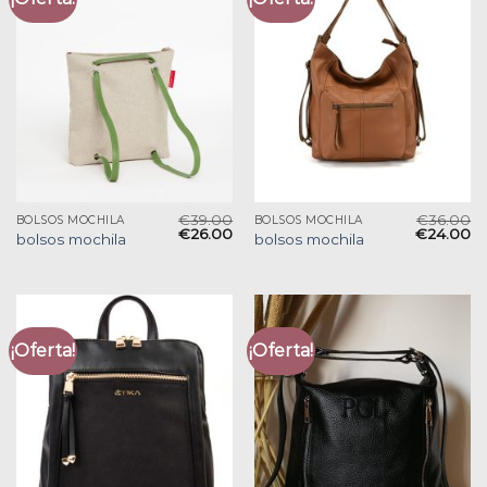
€
39.00
€
36.00
BOLSOS MOCHILA
BOLSOS MOCHILA
€
26.00
€
24.00
bolsos mochila
bolsos mochila
¡Oferta!
¡Oferta!