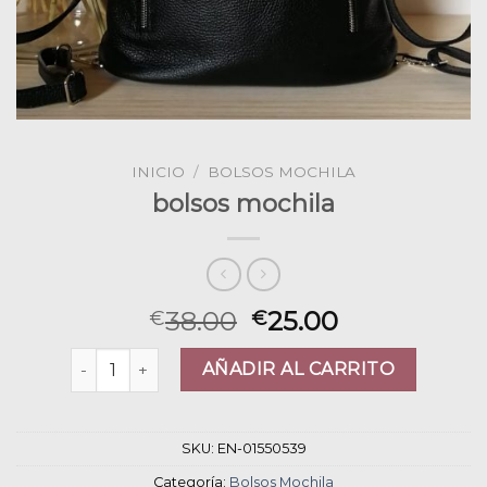
INICIO
/
BOLSOS MOCHILA
bolsos mochila
38.00
25.00
€
€
bolsos mochila cantidad
AÑADIR AL CARRITO
SKU:
EN-01550539
Categoría:
Bolsos Mochila