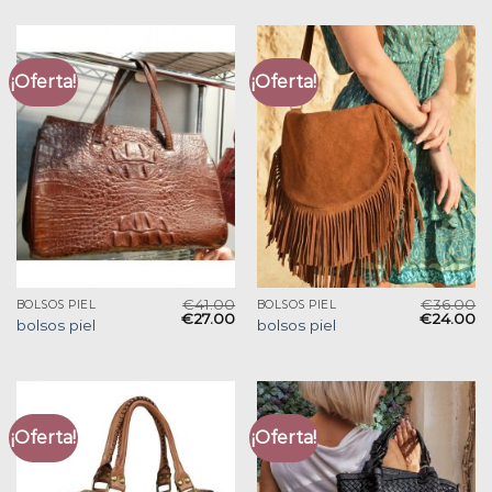
¡Oferta!
¡Oferta!
€
41.00
€
36.00
BOLSOS PIEL
BOLSOS PIEL
€
27.00
€
24.00
bolsos piel
bolsos piel
¡Oferta!
¡Oferta!