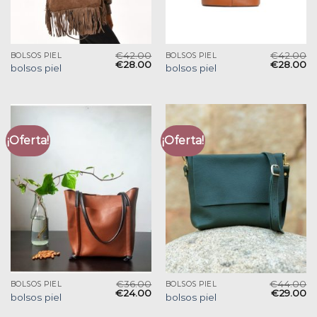
€
42.00
€
42.00
BOLSOS PIEL
BOLSOS PIEL
€
28.00
€
28.00
bolsos piel
bolsos piel
¡Oferta!
¡Oferta!
€
36.00
€
44.00
BOLSOS PIEL
BOLSOS PIEL
€
24.00
€
29.00
bolsos piel
bolsos piel