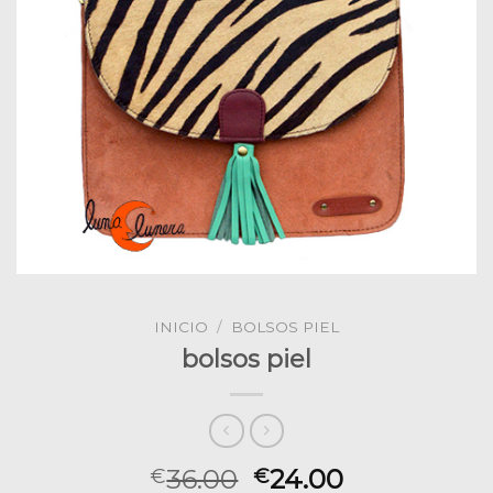
INICIO
/
BOLSOS PIEL
bolsos piel
36.00
24.00
€
€