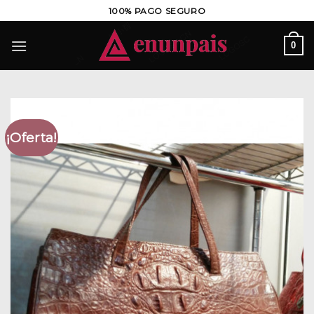
Saltar
100% PAGO SEGURO
al
contenido
0
¡Oferta!