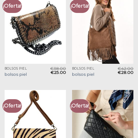
¡Oferta!
¡Oferta!
€
38.00
€
42.00
BOLSOS PIEL
BOLSOS PIEL
€
25.00
€
28.00
bolsos piel
bolsos piel
¡Oferta!
¡Oferta!