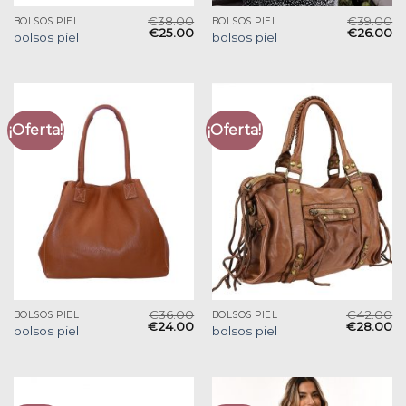
€
38.00
€
39.00
BOLSOS PIEL
BOLSOS PIEL
€
25.00
€
26.00
bolsos piel
bolsos piel
¡Oferta!
¡Oferta!
€
36.00
€
42.00
BOLSOS PIEL
BOLSOS PIEL
€
24.00
€
28.00
bolsos piel
bolsos piel