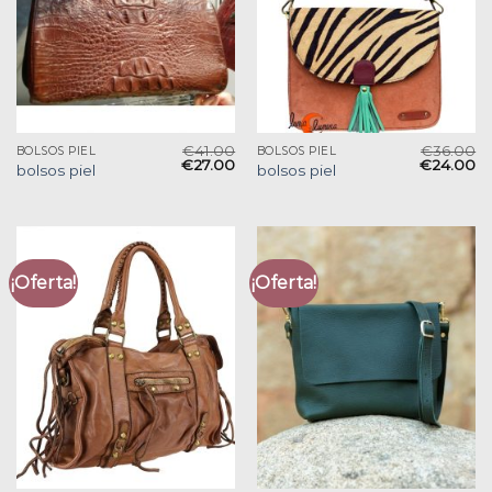
€
41.00
€
36.00
BOLSOS PIEL
BOLSOS PIEL
€
27.00
€
24.00
bolsos piel
bolsos piel
¡Oferta!
¡Oferta!