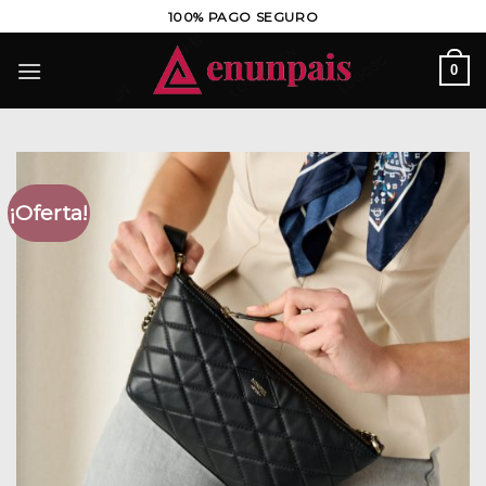
Saltar
100% PAGO SEGURO
al
contenido
0
¡Oferta!