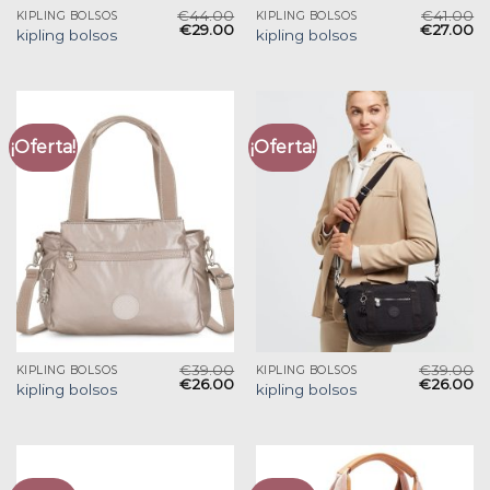
€
44.00
€
41.00
KIPLING BOLSOS
KIPLING BOLSOS
€
29.00
€
27.00
kipling bolsos
kipling bolsos
¡Oferta!
¡Oferta!
€
39.00
€
39.00
KIPLING BOLSOS
KIPLING BOLSOS
€
26.00
€
26.00
kipling bolsos
kipling bolsos