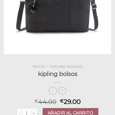
INICIO
/
KIPLING BOLSOS
kipling bolsos
44.00
29.00
€
€
kipling bolsos cantidad
AÑADIR AL CARRITO