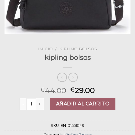
INICIO
/
KIPLING BOLSOS
kipling bolsos
44.00
29.00
€
€
kipling bolsos cantidad
AÑADIR AL CARRITO
SKU:
EN-01551049
Categoría:
Kipling Bolsos