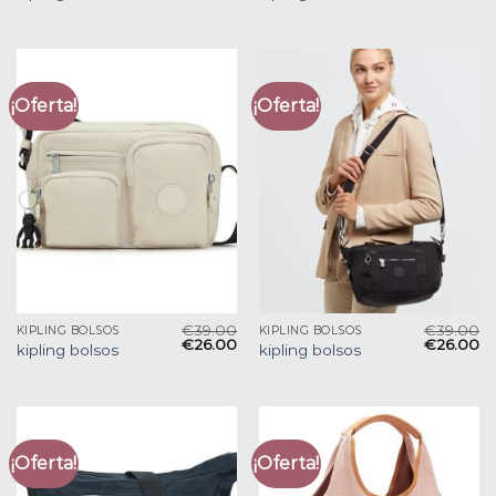
¡Oferta!
¡Oferta!
€
39.00
€
39.00
KIPLING BOLSOS
KIPLING BOLSOS
€
26.00
€
26.00
kipling bolsos
kipling bolsos
¡Oferta!
¡Oferta!