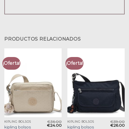
PRODUCTOS RELACIONADOS
¡Oferta!
¡Oferta!
€
36.00
€
39.00
KIPLING BOLSOS
KIPLING BOLSOS
€
24.00
€
26.00
kipling bolsos
kipling bolsos