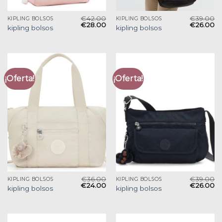
€
42.00
€
39.00
KIPLING BOLSOS
KIPLING BOLSOS
€
28.00
€
26.00
kipling bolsos
kipling bolsos
¡Oferta!
¡Oferta!
€
36.00
€
39.00
KIPLING BOLSOS
KIPLING BOLSOS
€
24.00
€
26.00
kipling bolsos
kipling bolsos