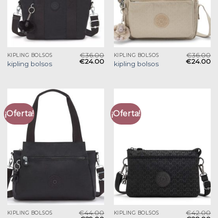
€
36.00
€
36.00
KIPLING BOLSOS
KIPLING BOLSOS
€
24.00
€
24.00
kipling bolsos
kipling bolsos
¡Oferta!
¡Oferta!
€
44.00
€
42.00
KIPLING BOLSOS
KIPLING BOLSOS