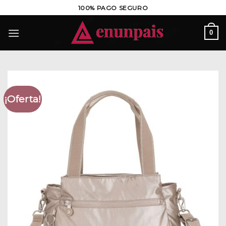
Saltar
100% PAGO SEGURO
al
contenido
0
¡Oferta!