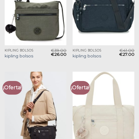
€
39.00
€
41.00
KIPLING BOLSOS
KIPLING BOLSOS
€
26.00
€
27.00
kipling bolsos
kipling bolsos
¡Oferta!
¡Oferta!