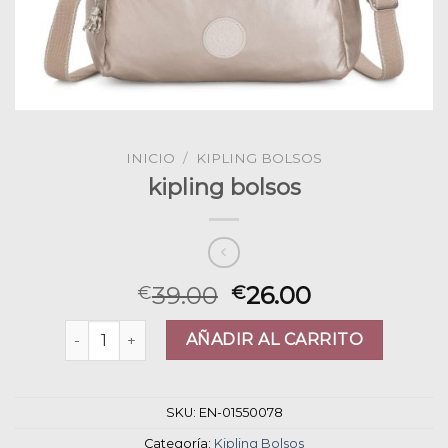
INICIO
/
KIPLING BOLSOS
kipling bolsos
39.00
26.00
€
€
kipling bolsos cantidad
AÑADIR AL CARRITO
SKU:
EN-01550078
Categoría:
Kipling Bolsos