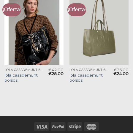
¡Oferta!
¡Oferta!
€
42.00
€
36.00
LOLA CASADEMUNT BOLSOS
LOLA CASADEMUNT BOLSOS
€
28.00
€
24.00
lola casademunt
lola casademunt
bolsos
bolsos